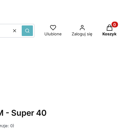
Produkty w ko
Wyczyść
Szukaj
Ulubione
Zaloguj się
Koszyk
 - Super 40
nzje: 0)