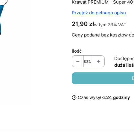
Krawat PREMIUM - Super 40
Przejdź do pełnego opisu
Cena
21,90 zł
w tym 23% VAT
w tym
23%
VAT
Ceny podane bez kosztów do
Ilość
Dostępno
szt.
duża ilo
Czas wysyłki:
24 godziny