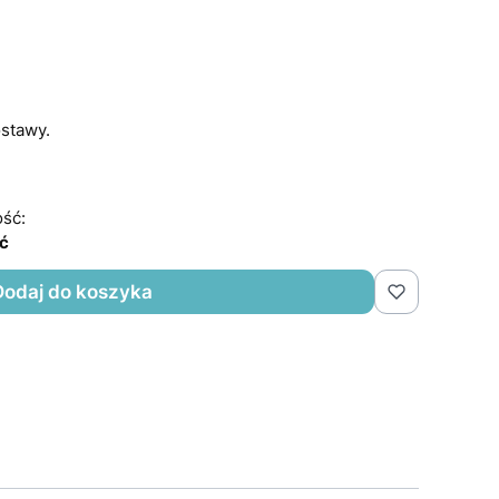
stawy.
ść:
ść
Dodaj do koszyka