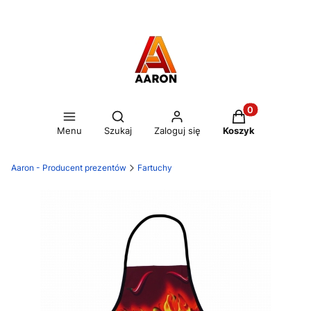
Otwórz wyszukiwarkę
Produkty w kos
Menu
Szukaj
Zaloguj się
Koszyk
Aaron - Producent prezentów
Fartuchy