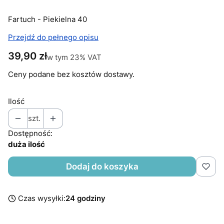
Fartuch - Piekielna 40
Przejdź do pełnego opisu
Cena
39,90 zł
w tym 23% VAT
w tym
23%
VAT
Ceny podane bez kosztów dostawy.
Ilość
szt.
Dostępność:
duża ilość
Dodaj do koszyka
Czas wysyłki:
24 godziny