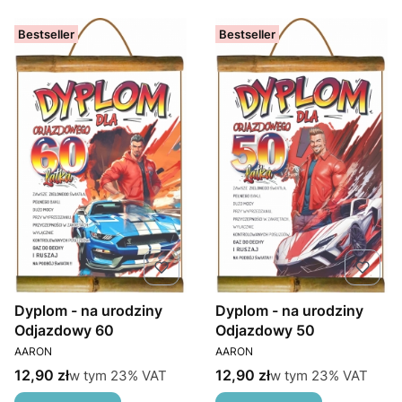
Bestseller
Bestseller
Dyplom - na urodziny
Dyplom - na urodziny
Odjazdowy 60
Odjazdowy 50
PRODUCENT
PRODUCENT
AARON
AARON
Cena brutto
Cena brutto
w tym %s VAT
w tym %s VAT
12,90 zł
12,90 zł
w tym
23%
VAT
w tym
23%
VAT