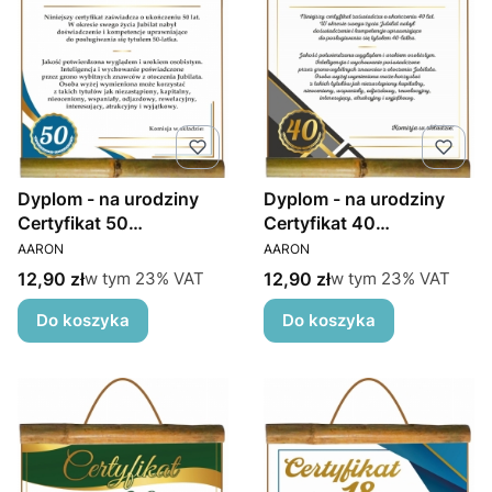
Dyplom - na urodziny
Dyplom - na urodziny
Certyfikat 50
Certyfikat 40
PRODUCENT
PRODUCENT
Mężczyzna
Mężczyzna
AARON
AARON
Cena brutto
Cena brutto
w tym %s VAT
w tym %s VAT
12,90 zł
12,90 zł
w tym
23%
VAT
w tym
23%
VAT
Do koszyka
Do koszyka