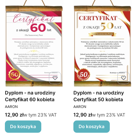
Dyplom - na urodziny
Dyplom - na urodziny
Certyfikat 60 kobieta
Certyfikat 50 kobieta
PRODUCENT
PRODUCENT
AARON
AARON
Cena brutto
Cena brutto
w tym %s VAT
w tym %s VAT
12,90 zł
12,90 zł
w tym
23%
VAT
w tym
23%
VAT
Do koszyka
Do koszyka