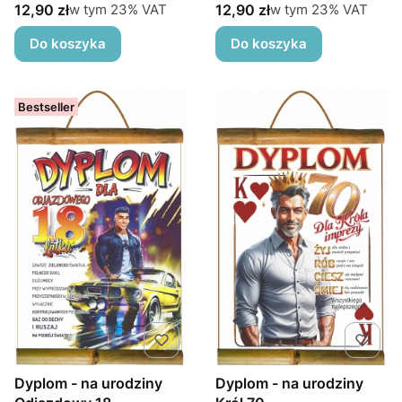
Cena brutto
Cena brutto
w tym %s VAT
w tym %s VAT
12,90 zł
12,90 zł
w tym
23%
VAT
w tym
23%
VAT
Do koszyka
Do koszyka
Bestseller
Dyplom - na urodziny
Dyplom - na urodziny