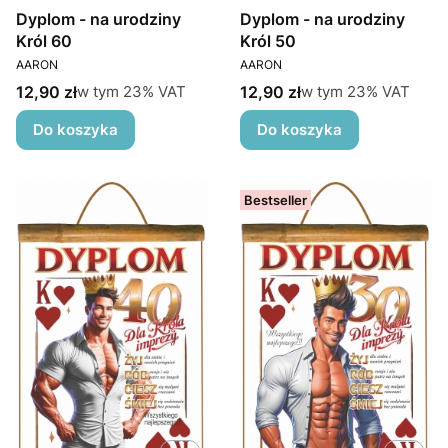
Dyplom - na urodziny
Dyplom - na urodziny
Król 60
Król 50
PRODUCENT
PRODUCENT
AARON
AARON
Cena brutto
Cena brutto
w tym %s VAT
w tym %s VAT
12,90 zł
12,90 zł
w tym
23%
VAT
w tym
23%
VAT
Do koszyka
Do koszyka
Bestseller