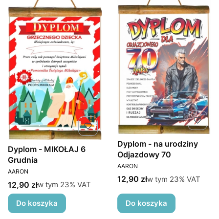
Dyplom - na urodziny
Dyplom - MIKOŁAJ 6
Odjazdowy 70
Grudnia
PRODUCENT
AARON
PRODUCENT
AARON
Cena brutto
w tym %s VAT
12,90 zł
w tym
23%
VAT
Cena brutto
w tym %s VAT
12,90 zł
w tym
23%
VAT
Do koszyka
Do koszyka