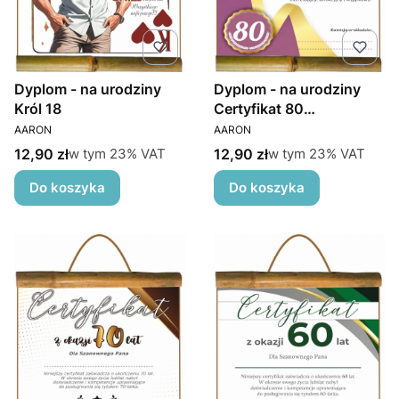
Dyplom - na urodziny
Dyplom - na urodziny
Król 18
Certyfikat 80
PRODUCENT
PRODUCENT
Mężczyzna
AARON
AARON
Cena brutto
Cena brutto
w tym %s VAT
w tym %s VAT
12,90 zł
12,90 zł
w tym
23%
VAT
w tym
23%
VAT
Do koszyka
Do koszyka