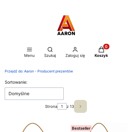
Otwórz wyszukiwarkę
Produkty w kos
Menu
Szukaj
Zaloguj się
Koszyk
Przejdź do:
Aaron - Producent prezentów
Lista produktów
Sortowanie:
Domyślne
Strona
z 13
Następne produkty
Bestseller