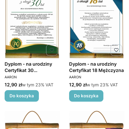
Dyplom - na urodziny
Dyplom - na urodziny
Certyfikat 30
Certyfikat 18 Mężczyzna
PRODUCENT
PRODUCENT
Mężczyzna
AARON
AARON
Cena brutto
Cena brutto
w tym %s VAT
w tym %s VAT
12,90 zł
12,90 zł
w tym
23%
VAT
w tym
23%
VAT
Do koszyka
Do koszyka