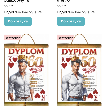
Odjazdowy 18
Król 70
PRODUCENT
PRODUCENT
AARON
AARON
Cena brutto
Cena brutto
w tym %s VAT
w tym %s VAT
12,90 zł
12,90 zł
w tym
23%
VAT
w tym
23%
VAT
Do koszyka
Do koszyka
Bestseller
Bestseller