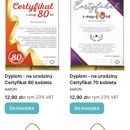
Dyplom - na urodziny
Dyplom - na urodziny
Certyfikat 80 kobieta
Certyfikat 70 kobieta
PRODUCENT
PRODUCENT
AARON
AARON
Cena brutto
Cena brutto
w tym %s VAT
w tym %s VAT
12,90 zł
12,90 zł
w tym
23%
VAT
w tym
23%
VAT
Do koszyka
Do koszyka