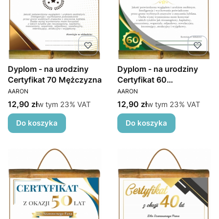
Dyplom - na urodziny
Dyplom - na urodziny
Certyfikat 70 Mężczyzna
Certyfikat 60
PRODUCENT
PRODUCENT
Mężczyzna
AARON
AARON
Cena brutto
Cena brutto
w tym %s VAT
w tym %s VAT
12,90 zł
12,90 zł
w tym
23%
VAT
w tym
23%
VAT
Do koszyka
Do koszyka