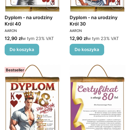
Dyplom - na urodziny
Dyplom - na urodziny
Król 40
Król 30
PRODUCENT
PRODUCENT
AARON
AARON
Cena brutto
Cena brutto
w tym %s VAT
w tym %s VAT
12,90 zł
12,90 zł
w tym
23%
VAT
w tym
23%
VAT
Do koszyka
Do koszyka
Bestseller