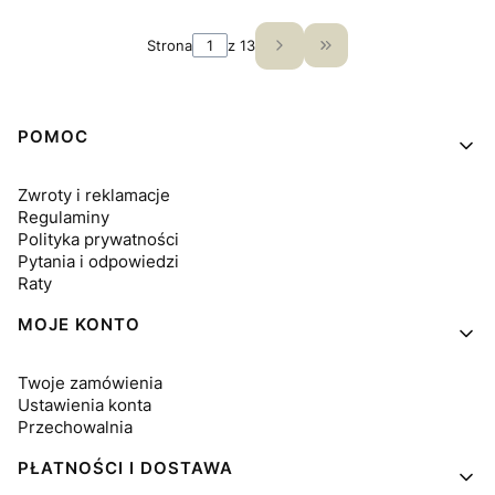
Strona
z 13
Przejdź do ostatniej 
Linki w stopce
POMOC
Zwroty i reklamacje
Regulaminy
Polityka prywatności
Pytania i odpowiedzi
Raty
MOJE KONTO
Twoje zamówienia
Ustawienia konta
Przechowalnia
PŁATNOŚCI I DOSTAWA