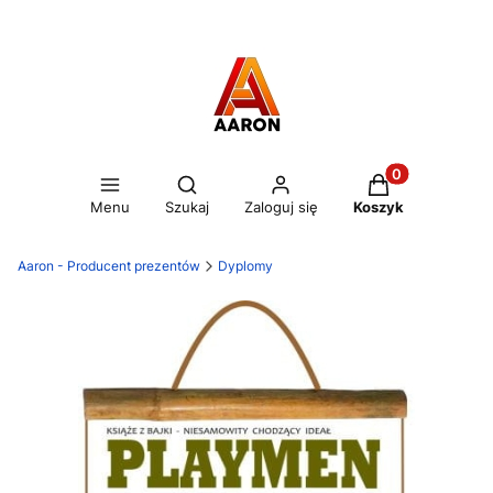
Otwórz wyszukiwarkę
Produkty w kos
Menu
Szukaj
Zaloguj się
Koszyk
Aaron - Producent prezentów
Dyplomy