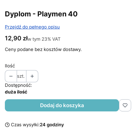
Dyplom - Playmen 40
Przejdź do pełnego opisu
Cena
12,90 zł
w tym 23% VAT
w tym
23%
VAT
Ceny podane bez kosztów dostawy.
Ilość
szt.
Dostępność:
duża ilość
Dodaj do koszyka
Czas wysyłki:
24 godziny