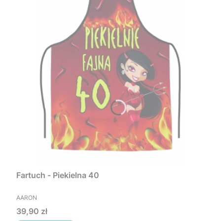
Fartuch - Piekielna 40
PRODUCENT
AARON
Cena
39,90 zł