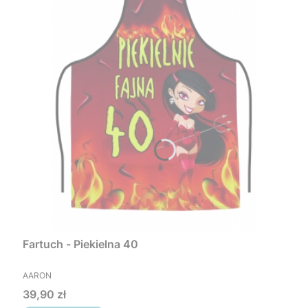
Fartuch - Piekielna 40
PRODUCENT
AARON
Cena
39,90 zł