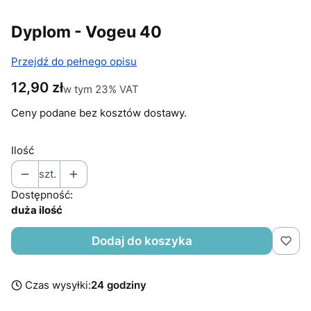
Dyplom - Vogeu 40
Przejdź do pełnego opisu
Cena
12,90 zł
w tym 23% VAT
w tym
23%
VAT
Ceny podane bez kosztów dostawy.
Ilość
szt.
Dostępność:
duża ilość
Dodaj do koszyka
Czas wysyłki:
24 godziny