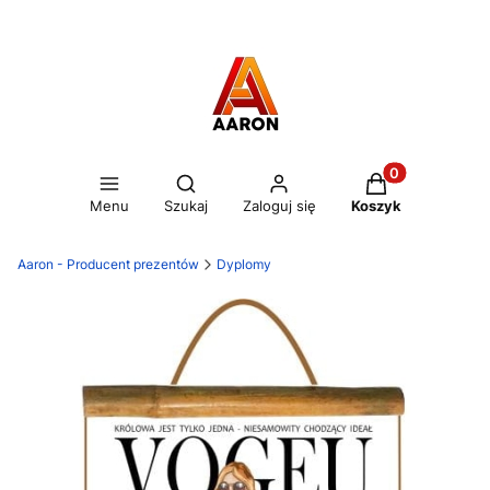
Otwórz wyszukiwarkę
Produkty w kos
Menu
Szukaj
Zaloguj się
Koszyk
Aaron - Producent prezentów
Dyplomy