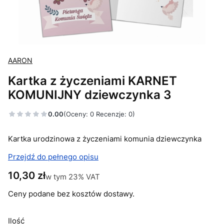
AARON
Kartka z życzeniami KARNET
KOMUNIJNY dziewczynka 3
0.00
(Oceny: 0 Recenzje: 0)
Kartka urodzinowa z życzeniami komunia dziewczynka
Przejdź do pełnego opisu
Cena
10,30 zł
w tym 23% VAT
w tym
23%
VAT
Ceny podane bez kosztów dostawy.
Ilość