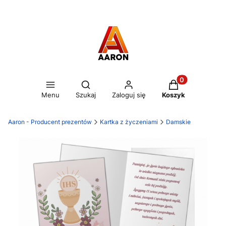
Otwórz wyszukiwarkę
Produkty w kos
Menu
Szukaj
Zaloguj się
Koszyk
Aaron - Producent prezentów
Kartka z życzeniami
Damskie