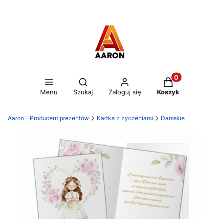
Otwórz wyszukiwarkę
Produkty w kos
Menu
Szukaj
Zaloguj się
Koszyk
Aaron - Producent prezentów
Kartka z życzeniami
Damskie