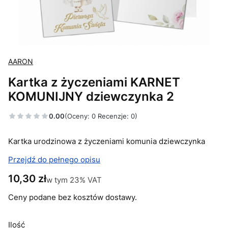
AARON
Kartka z życzeniami KARNET
KOMUNIJNY dziewczynka 2
0.00
(Oceny: 0 Recenzje: 0)
Kartka urodzinowa z życzeniami komunia dziewczynka
Przejdź do pełnego opisu
Cena
10,30 zł
w tym 23% VAT
w tym
23%
VAT
Ceny podane bez kosztów dostawy.
Ilość