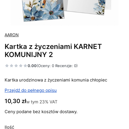
AARON
Kartka z życzeniami KARNET
KOMUNIJNY 2
0.00
(Oceny: 0 Recenzje: 0)
Kartka urodzinowa z życzeniami komunia chłopiec
Przejdź do pełnego opisu
Cena
10,30 zł
w tym 23% VAT
w tym
23%
VAT
Ceny podane bez kosztów dostawy.
Ilość