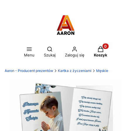
Otwórz wyszukiwarkę
Produkty w kos
Menu
Szukaj
Zaloguj się
Koszyk
Aaron - Producent prezentów
Kartka z życzeniami
Męskie