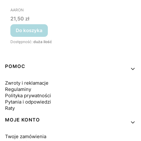
PRODUCENT
AARON
Cena
21,50 zł
Do koszyka
Dostępność:
duża ilość
Linki w stopce
POMOC
Zwroty i reklamacje
Regulaminy
Polityka prywatności
Pytania i odpowiedzi
Raty
MOJE KONTO
Twoje zamówienia