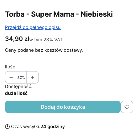
Torba - Super Mama - Niebieski
Przejdź do pełnego opisu
Cena
34,90 zł
w tym 23% VAT
w tym
23%
VAT
Ceny podane bez kosztów dostawy.
Ilość
szt.
Dostępność:
duża ilość
Dodaj do koszyka
Czas wysyłki:
24 godziny