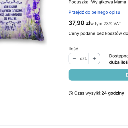
Poduszka -Wyjątkowa Mama
Przejdź do pełnego opisu
Cena
37,90 zł
w tym 23% VAT
w tym
23%
VAT
Ceny podane bez kosztów do
Ilość
Dostępno
szt.
duża ilo
Czas wysyłki:
24 godziny