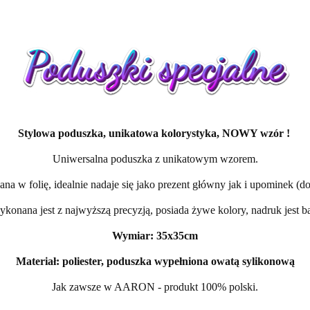
Stylowa poduszka, unikatowa kolorystyka, NOWY wzór !
Uniwersalna poduszka z unikatowym wzorem.
a w folię, idealnie nadaje się jako prezent główny jak i upominek (do
konana jest z najwyższą precyzją, posiada żywe kolory, nadruk jest ba
Wymiar: 35x35cm
Materiał: poliester, poduszka wypełniona owatą sylikonową
Jak zawsze w AARON - produkt 100% polski.