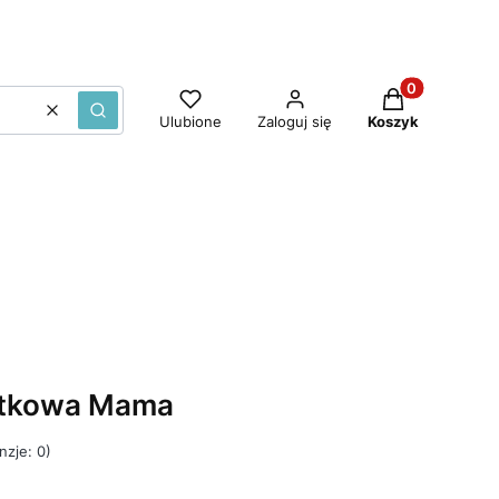
Produkty w ko
Wyczyść
Szukaj
Ulubione
Zaloguj się
Koszyk
ątkowa Mama
nzje: 0)