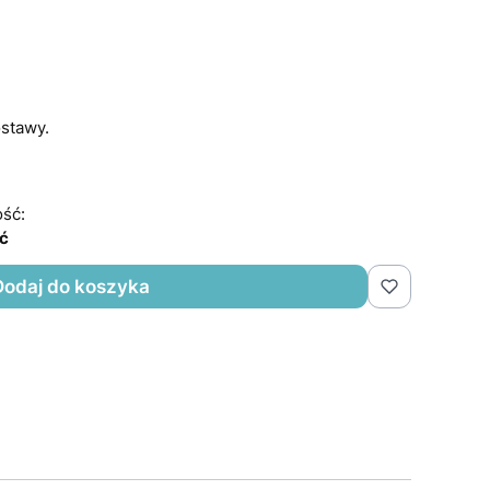
stawy.
ść:
ść
Dodaj do koszyka