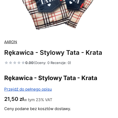
AARON
Rękawica - Stylowy Tata - Krata
0.00
(Oceny: 0 Recenzje: 0)
Rękawica - Stylowy Tata - Krata
Przejdź do pełnego opisu
Cena
21,50 zł
w tym 23% VAT
w tym
23%
VAT
Ceny podane bez kosztów dostawy.