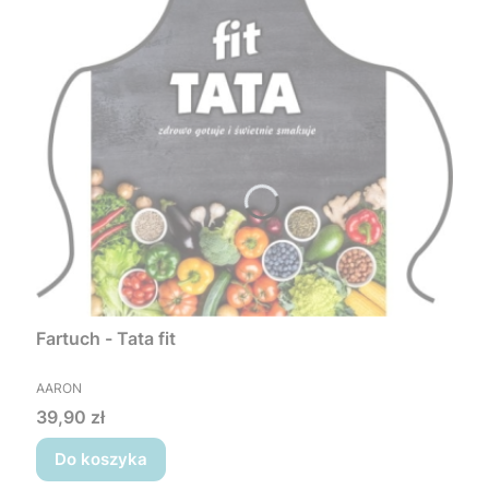
Fartuch - Tata fit
PRODUCENT
AARON
Cena
39,90 zł
Do koszyka