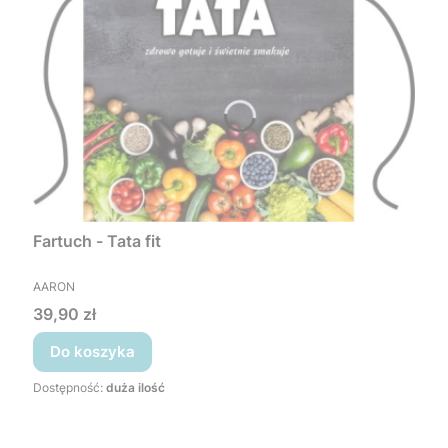
Fartuch - Tata fit
PRODUCENT
AARON
Cena
39,90 zł
Do koszyka
Dostępność:
duża ilość