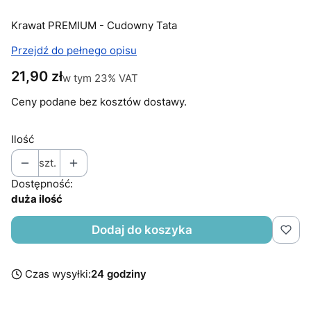
Krawat PREMIUM - Cudowny Tata
Przejdź do pełnego opisu
Cena
21,90 zł
w tym 23% VAT
w tym
23%
VAT
Ceny podane bez kosztów dostawy.
Ilość
szt.
Dostępność:
duża ilość
Dodaj do koszyka
Czas wysyłki:
24 godziny