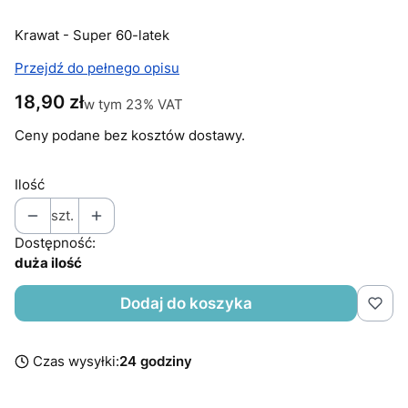
Krawat - Super 60-latek
Przejdź do pełnego opisu
Cena
18,90 zł
w tym 23% VAT
w tym
23%
VAT
Ceny podane bez kosztów dostawy.
Ilość
szt.
Dostępność:
duża ilość
Dodaj do koszyka
Czas wysyłki:
24 godziny