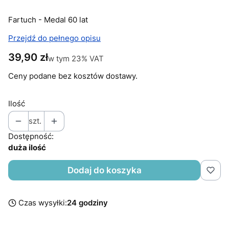
Fartuch - Medal 60 lat
Przejdź do pełnego opisu
Cena
39,90 zł
w tym 23% VAT
w tym
23%
VAT
Ceny podane bez kosztów dostawy.
Ilość
szt.
Dostępność:
duża ilość
Dodaj do koszyka
Czas wysyłki:
24 godziny