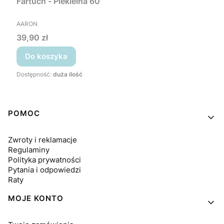
Fartuch - Piekielna 60
PRODUCENT
AARON
Cena
39,90 zł
Do koszyka
Dostępność:
duża ilość
Linki w stopce
POMOC
Zwroty i reklamacje
Regulaminy
Polityka prywatności
Pytania i odpowiedzi
Raty
MOJE KONTO