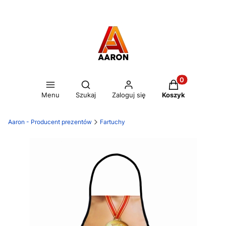
Otwórz wyszukiwarkę
Produkty w kos
Menu
Szukaj
Zaloguj się
Koszyk
Aaron - Producent prezentów
Fartuchy