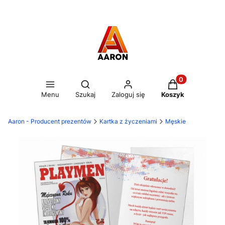
Otwórz wyszukiwarkę
Produkty w kos
Menu
Szukaj
Zaloguj się
Koszyk
Aaron - Producent prezentów
Kartka z życzeniami
Męskie