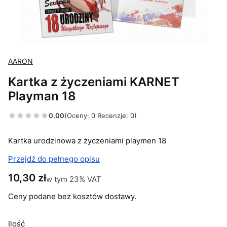
AARON
Kartka z życzeniami KARNET
Playman 18
0.00
(Oceny: 0 Recenzje: 0)
Kartka urodzinowa z życzeniami playmen 18
Przejdź do pełnego opisu
Cena
10,30 zł
w tym 23% VAT
w tym
23%
VAT
Ceny podane bez kosztów dostawy.
Ilość