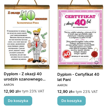
Dyplom - Z okazji 40
Dyplom - Certyfikat 40
urodzin szanownego
lat Pani
PRODUCENT
Pana
PRODUCENT
AARON
AARON
Cena brutto
w tym %s VAT
12,90 zł
Cena brutto
w tym
23%
VAT
w tym %s VAT
12,90 zł
w tym
23%
VAT
Do koszyka
Do koszyka