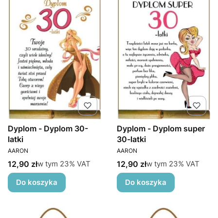
Dyplom - Dyplom 30-
Dyplom - Dyplom super
latki
30-latki
PRODUCENT
PRODUCENT
AARON
AARON
Cena brutto
Cena brutto
w tym %s VAT
w tym %s VAT
12,90 zł
12,90 zł
w tym
23%
VAT
w tym
23%
VAT
Do koszyka
Do koszyka