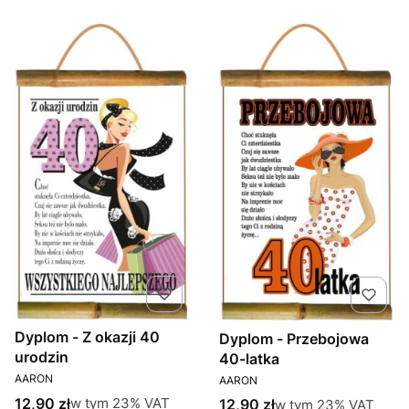
Dyplom - Z okazji 40
Dyplom - Przebojowa
urodzin
40-latka
PRODUCENT
PRODUCENT
AARON
AARON
Cena brutto
w tym %s VAT
12,90 zł
Cena brutto
w tym
23%
VAT
w tym %s VAT
12,90 zł
w tym
23%
VAT