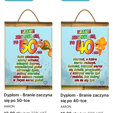
Dyplom - Branie zaczyna
Dyplom - Branie zaczyna
się po 50-tce
się po 40-tce
PRODUCENT
PRODUCENT
AARON
AARON
Cena brutto
w tym %s VAT