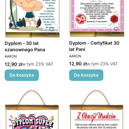
Dyplom - Certyfikat 30
Dyplom - 30 lat
lat Pani
szanownego Pana
PRODUCENT
PRODUCENT
AARON
AARON
Cena brutto
w tym %s VAT
12,90 zł
Cena brutto
w tym
23%
VAT
w tym %s VAT
12,90 zł
w tym
23%
VAT
Do koszyka
Do koszyka