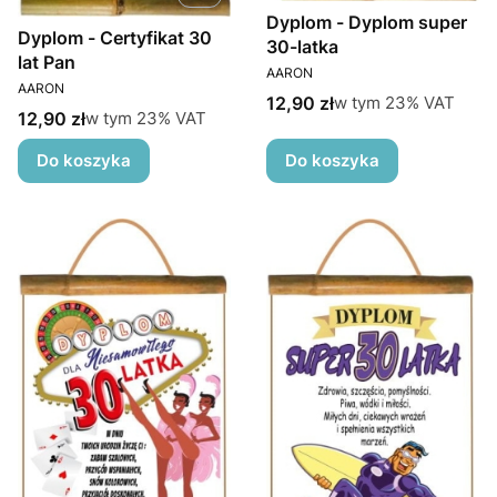
Dyplom - Dyplom super
Dyplom - Certyfikat 30
30-latka
lat Pan
PRODUCENT
AARON
PRODUCENT
AARON
Cena brutto
w tym %s VAT
12,90 zł
w tym
23%
VAT
Cena brutto
w tym %s VAT
12,90 zł
w tym
23%
VAT
Do koszyka
Do koszyka