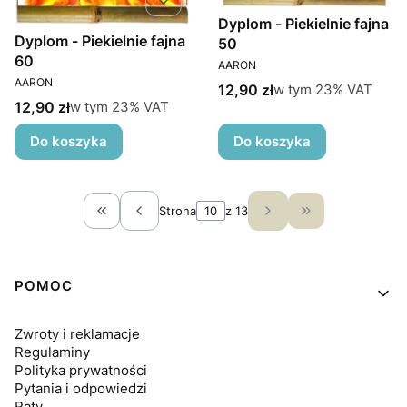
Dyplom - Piekielnie fajna
Dyplom - Piekielnie fajna
50
60
PRODUCENT
AARON
PRODUCENT
AARON
Cena brutto
w tym %s VAT
12,90 zł
w tym
23%
VAT
Cena brutto
w tym %s VAT
12,90 zł
w tym
23%
VAT
Do koszyka
Do koszyka
Strona
z 13
Wróć do pierwszej strony z produktami
Przejdź do osta
Linki w stopce
POMOC
Zwroty i reklamacje
Regulaminy
Polityka prywatności
Pytania i odpowiedzi
Raty