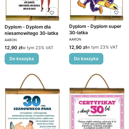
Dyplom - Dyplom super
Dyplom - Dyplom dla
30-latka
niesamowitego 30-latka
PRODUCENT
PRODUCENT
AARON
AARON
Cena brutto
w tym %s VAT
12,90 zł
Cena brutto
w tym
23%
VAT
w tym %s VAT
12,90 zł
w tym
23%
VAT
Do koszyka
Do koszyka