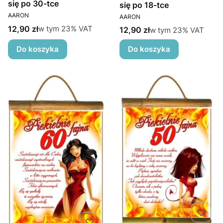
się po 30-tce
się po 18-tce
PRODUCENT
PRODUCENT
AARON
AARON
Cena brutto
w tym %s VAT
12,90 zł
w tym
23%
VAT
Cena brutto
w tym %s VAT
12,90 zł
w tym
23%
VAT
Do koszyka
Do koszyka