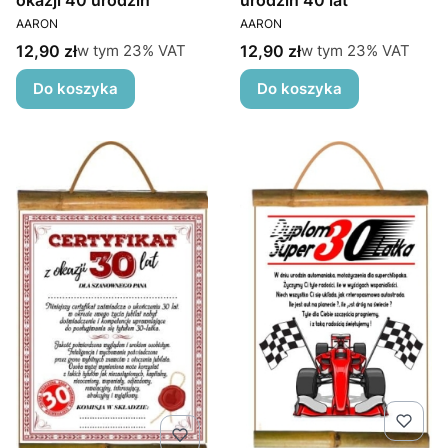
okazji 40 urodzin
urodzin 40 lat
PRODUCENT
PRODUCENT
AARON
AARON
Cena brutto
Cena brutto
w tym %s VAT
w tym %s VAT
12,90 zł
12,90 zł
w tym
23%
VAT
w tym
23%
VAT
Do koszyka
Do koszyka