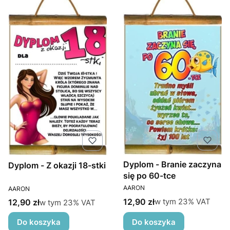
Dyplom - Branie zaczyna
Dyplom - Z okazji 18-stki
się po 60-tce
PRODUCENT
PRODUCENT
AARON
AARON
Cena brutto
w tym %s VAT
12,90 zł
Cena brutto
w tym
23%
VAT
w tym %s VAT
12,90 zł
w tym
23%
VAT
Do koszyka
Do koszyka