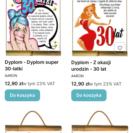
Dyplom - Dyplom super
Dyplom - Z okazji
30-latki
urodzin - 30 lat
PRODUCENT
PRODUCENT
AARON
AARON
Cena brutto
w tym %s VAT
12,90 zł
Cena brutto
w tym
23%
VAT
w tym %s VAT
12,90 zł
w tym
23%
VAT
Do koszyka
Do koszyka