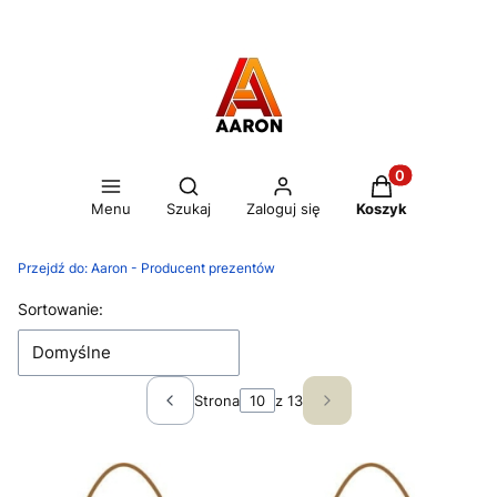
Otwórz wyszukiwarkę
Produkty w kos
Menu
Szukaj
Zaloguj się
Koszyk
Przejdź do:
Aaron - Producent prezentów
Lista produktów
Sortowanie:
Domyślne
Strona
z 13
Poprzednie produkty
Następne produkty