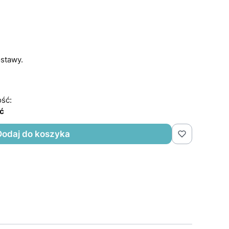
stawy.
ść:
ść
Dodaj do koszyka