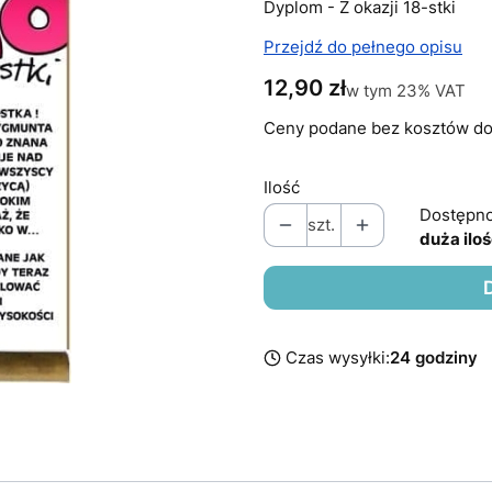
Dyplom - Z okazji 18-stki
Przejdź do pełnego opisu
Cena
12,90 zł
w tym 23% VAT
w tym
23%
VAT
Ceny podane bez kosztów do
Ilość
Dostępno
szt.
duża ilo
Czas wysyłki:
24 godziny