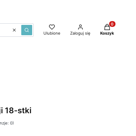
Produkty w ko
Wyczyść
Szukaj
Ulubione
Zaloguj się
Koszyk
i 18-stki
nzje: 0)