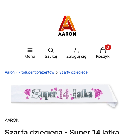
Otwórz wyszukiwarkę
Produkty w kos
Menu
Szukaj
Zaloguj się
Koszyk
Aaron - Producent prezentów
Szarfy dziecięce
AARON
Szarfa dziecięca - Super 14 latka