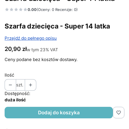
0.00
(Oceny: 0 Recenzje: 0)
Szarfa dziecięca - Super 14 latka
Przejdź do pełnego opisu
Cena
20,90 zł
w tym 23% VAT
w tym
23%
VAT
Ceny podane bez kosztów dostawy.
Ilość
szt.
Dostępność:
duża ilość
Dodaj do koszyka