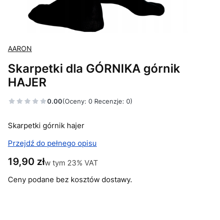
AARON
Skarpetki dla GÓRNIKA górnik
HAJER
0.00
(Oceny: 0 Recenzje: 0)
Skarpetki górnik hajer
Przejdź do pełnego opisu
Cena
19,90 zł
w tym 23% VAT
w tym
23%
VAT
Ceny podane bez kosztów dostawy.
Wybierz wariant produktu:
Poszczególne warianty mogą różnić się ceną