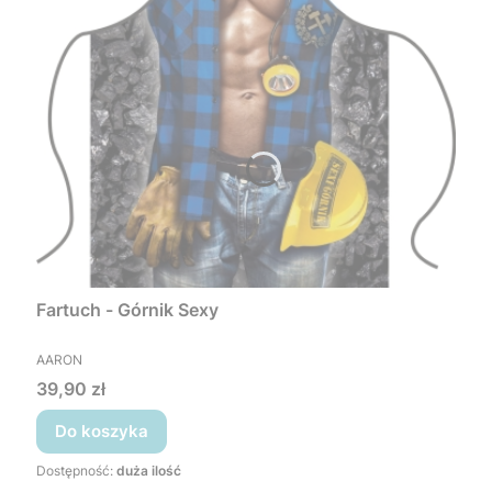
Fartuch - Górnik Sexy
PRODUCENT
AARON
Cena
39,90 zł
Do koszyka
Dostępność:
duża ilość