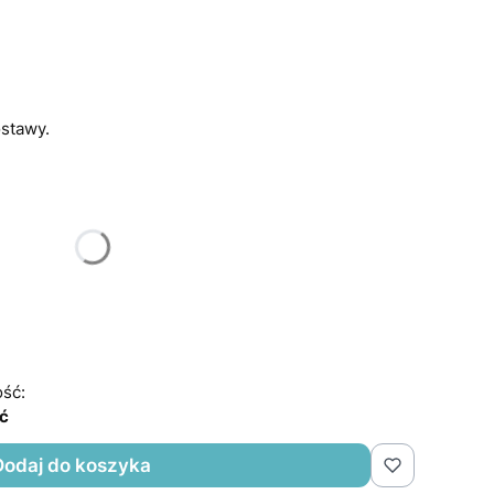
stawy.
u:
różnić się ceną
ść:
ść
Dodaj do koszyka