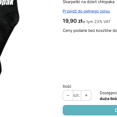
Skarpetki na dzień chłopaka
Przejdź do pełnego opisu
Cena
19,90 zł
w tym 23% VAT
w tym
23%
VAT
Ceny podane bez kosztów do
Wybierz wariant produkt
Poszczególne warianty mogą 
*
ROZMIAR
Wybierz
Ilość
Dostępno
szt.
duża ilo