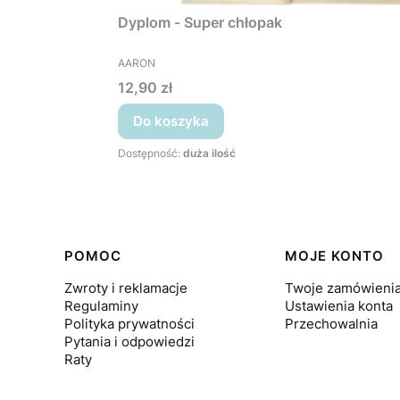
Dyplom - Super chłopak
PRODUCENT
AARON
Cena
12,90 zł
Do koszyka
Dostępność:
duża ilość
Linki w stopce
POMOC
MOJE KONTO
Zwroty i reklamacje
Twoje zamówieni
Regulaminy
Ustawienia konta
Polityka prywatności
Przechowalnia
Pytania i odpowiedzi
Raty