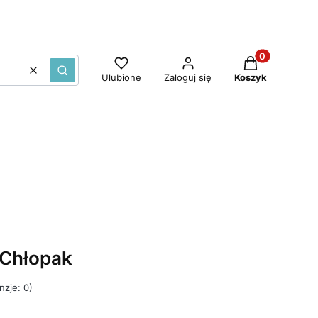
Produkty w ko
Wyczyść
Szukaj
Ulubione
Zaloguj się
Koszyk
 Chłopak
nzje: 0)