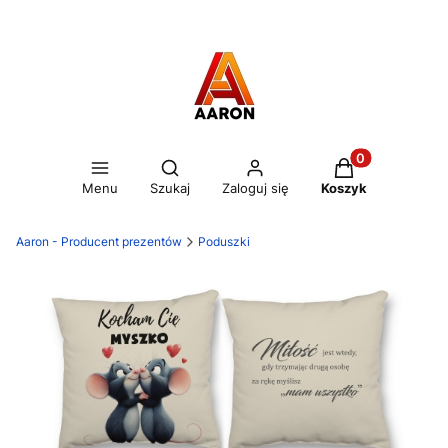
Otwórz wyszukiwarkę
Produkty w kos
Menu
Szukaj
Zaloguj się
Koszyk
Aaron - Producent prezentów
Poduszki