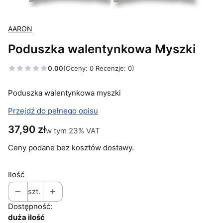
AARON
Poduszka walentynkowa Myszki
0.00
(Oceny: 0 Recenzje: 0)
Poduszka walentynkowa myszki
Przejdź do pełnego opisu
Cena
37,90 zł
w tym 23% VAT
w tym
23%
VAT
Ceny podane bez kosztów dostawy.
Ilość
szt.
Dostępność:
duża ilość