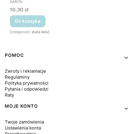
PRODUCENT
AARON
Cena
10,30 zł
Do koszyka
Dostępność:
duża ilość
Linki w stopce
POMOC
Zwroty i reklamacje
Regulaminy
Polityka prywatności
Pytania i odpowiedzi
Raty
MOJE KONTO
Twoje zamówienia
Ustawienia konta
Przechowalnia