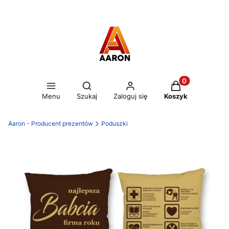
Otwórz wyszukiwarkę
Produkty w kos
Menu
Szukaj
Zaloguj się
Koszyk
Aaron - Producent prezentów
Poduszki