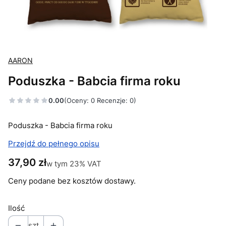
AARON
Poduszka - Babcia firma roku
0.00
(Oceny: 0 Recenzje: 0)
Poduszka - Babcia firma roku
Przejdź do pełnego opisu
Cena
37,90 zł
w tym 23% VAT
w tym
23%
VAT
Ceny podane bez kosztów dostawy.
Ilość
szt.