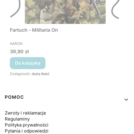
Fartuch - Militaria On
PRODUCENT
AARON
Cena
39,90 zł
Do koszyka
Dostępność:
duża ilość
Linki w stopce
POMOC
Zwroty i reklamacje
Regulaminy
Polityka prywatności
Pytania i odpowiedzi