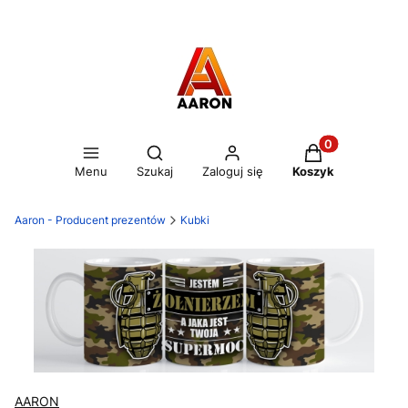
Otwórz wyszukiwarkę
Produkty w kos
Menu
Szukaj
Zaloguj się
Koszyk
Aaron - Producent prezentów
Kubki
AARON