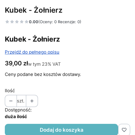
Kubek - Żołnierz
0.00
(Oceny: 0 Recenzje: 0)
Kubek - Żołnierz
Przejdź do pełnego opisu
Cena
39,00 zł
w tym 23% VAT
w tym
23%
VAT
Ceny podane bez kosztów dostawy.
Ilość
szt.
Dostępność:
duża ilość
Dodaj do koszyka