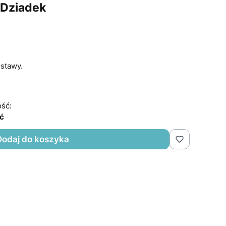
 Dziadek
stawy.
ść:
ść
Dodaj do koszyka