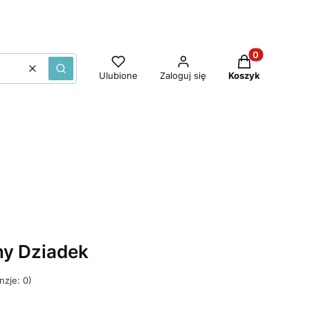
Produkty w ko
Wyczyść
Szukaj
Ulubione
Zaloguj się
Koszyk
ny Dziadek
nzje: 0)