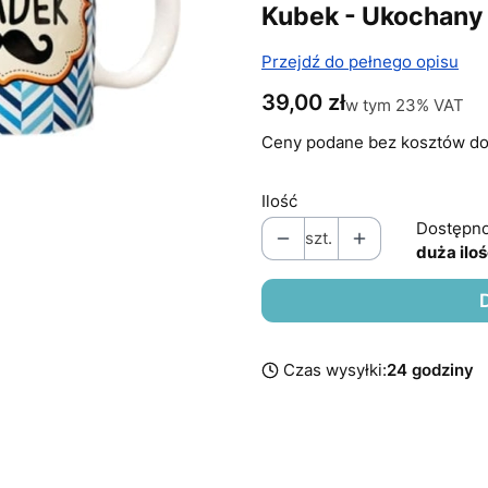
Kubek - Ukochany
Przejdź do pełnego opisu
Cena
39,00 zł
w tym 23% VAT
w tym
23%
VAT
Ceny podane bez kosztów do
Ilość
Dostępno
szt.
duża ilo
Czas wysyłki:
24 godziny