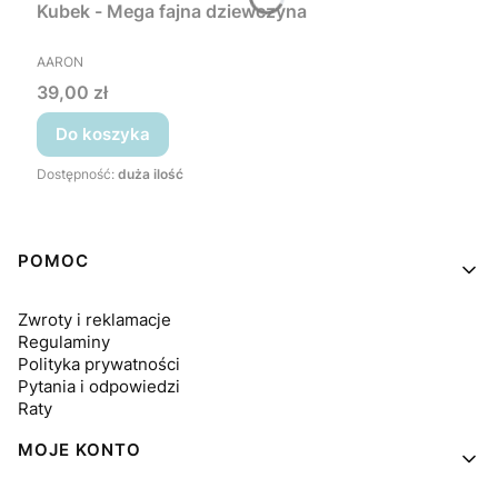
Kubek - Mega fajna dziewczyna
PRODUCENT
AARON
Cena
39,00 zł
Do koszyka
Dostępność:
duża ilość
Linki w stopce
POMOC
Zwroty i reklamacje
Regulaminy
Polityka prywatności
Pytania i odpowiedzi
Raty
MOJE KONTO