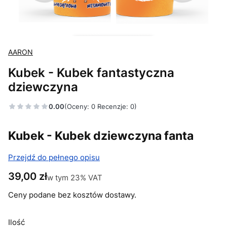
AARON
Kubek - Kubek fantastyczna
dziewczyna
0.00
(Oceny: 0 Recenzje: 0)
Kubek - Kubek dziewczyna fanta
Przejdź do pełnego opisu
Cena
39,00 zł
w tym 23% VAT
w tym
23%
VAT
Ceny podane bez kosztów dostawy.
Ilość