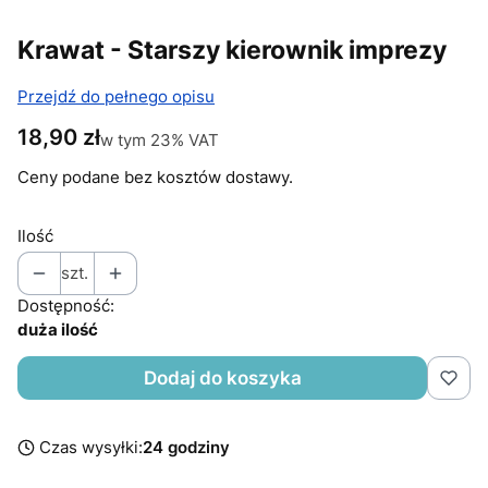
Krawat - Starszy kierownik imprezy
Przejdź do pełnego opisu
Cena
18,90 zł
w tym 23% VAT
w tym
23%
VAT
Ceny podane bez kosztów dostawy.
Ilość
szt.
Dostępność:
duża ilość
Dodaj do koszyka
Czas wysyłki:
24 godziny