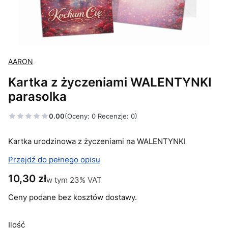
AARON
Kartka z życzeniami WALENTYNKI
parasolka
0.00
(Oceny: 0 Recenzje: 0)
Kartka urodzinowa z życzeniami na WALENTYNKI
Przejdź do pełnego opisu
Cena
10,30 zł
w tym 23% VAT
w tym
23%
VAT
Ceny podane bez kosztów dostawy.
Ilość