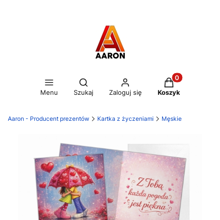
Otwórz wyszukiwarkę
Produkty w kos
Menu
Szukaj
Zaloguj się
Koszyk
Aaron - Producent prezentów
Kartka z życzeniami
Męskie