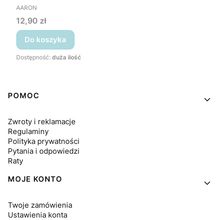
PRODUCENT
AARON
Cena
12,90 zł
Do koszyka
Dostępność:
duża ilość
Linki w stopce
POMOC
Zwroty i reklamacje
Regulaminy
Polityka prywatności
Pytania i odpowiedzi
Raty
MOJE KONTO
Twoje zamówienia
Ustawienia konta