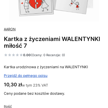
AARON
Kartka z życzeniami WALENTYNKI
miłość 7
0.00
(Oceny: 0 Recenzje: 0)
Kartka urodzinowa z życzeniami na WALENTYNKI
Przejdź do pełnego opisu
Cena
10,30 zł
w tym 23% VAT
w tym
23%
VAT
Ceny podane bez kosztów dostawy.
Ilość