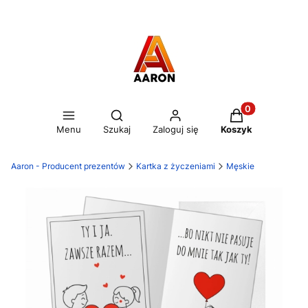
Otwórz wyszukiwarkę
Produkty w kos
Menu
Szukaj
Zaloguj się
Koszyk
Aaron - Producent prezentów
Kartka z życzeniami
Męskie