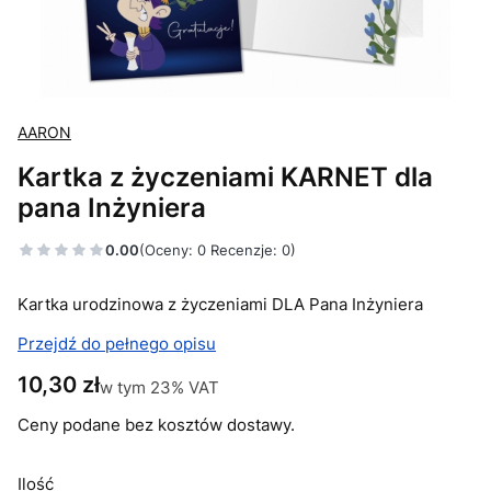
AARON
Kartka z życzeniami KARNET dla
pana Inżyniera
0.00
(Oceny: 0 Recenzje: 0)
Kartka urodzinowa z życzeniami DLA Pana Inżyniera
Przejdź do pełnego opisu
Cena
10,30 zł
w tym 23% VAT
w tym
23%
VAT
Ceny podane bez kosztów dostawy.
Ilość