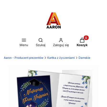
Otwórz wyszukiwarkę
Produkty w kos
Menu
Szukaj
Zaloguj się
Koszyk
Aaron - Producent prezentów
Kartka z życzeniami
Damskie