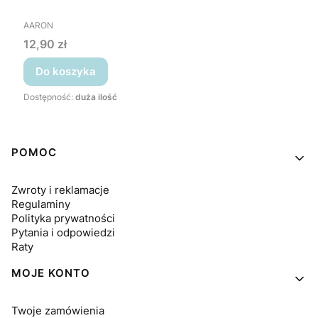
PRODUCENT
AARON
Cena
12,90 zł
Do koszyka
Dostępność:
duża ilość
Linki w stopce
POMOC
Zwroty i reklamacje
Regulaminy
Polityka prywatności
Pytania i odpowiedzi
Raty
MOJE KONTO
Twoje zamówienia