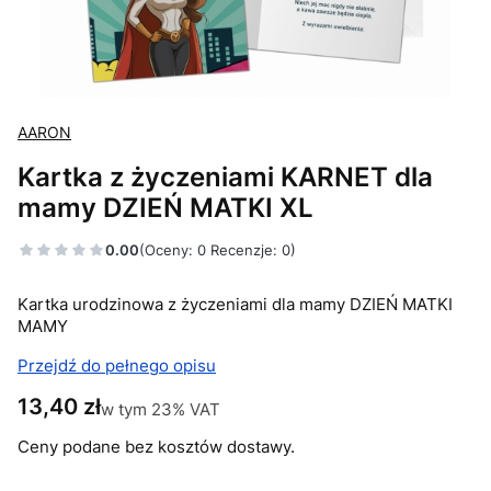
AARON
Kartka z życzeniami KARNET dla
mamy DZIEŃ MATKI XL
0.00
(Oceny: 0 Recenzje: 0)
Kartka urodzinowa z życzeniami dla mamy DZIEŃ MATKI
MAMY
Przejdź do pełnego opisu
Cena
13,40 zł
w tym 23% VAT
w tym
23%
VAT
Ceny podane bez kosztów dostawy.