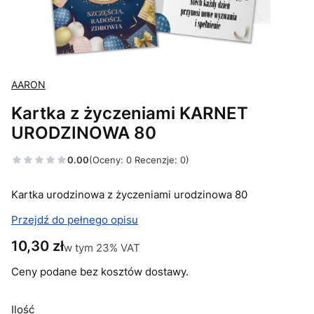
AARON
Kartka z życzeniami KARNET
URODZINOWA 80
0.00
(Oceny: 0 Recenzje: 0)
Kartka urodzinowa z życzeniami urodzinowa 80
Przejdź do pełnego opisu
Cena
10,30 zł
w tym 23% VAT
w tym
23%
VAT
Ceny podane bez kosztów dostawy.
Ilość