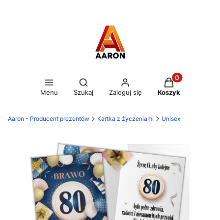
Otwórz wyszukiwarkę
Produkty w kos
Menu
Szukaj
Zaloguj się
Koszyk
Aaron - Producent prezentów
Kartka z życzeniami
Unisex