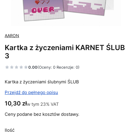
AARON
Kartka z życzeniami KARNET ŚLUB
3
0.00
(Oceny: 0 Recenzje: 0)
Kartka z życzeniami ślubnymi ŚLUB
Przejdź do pełnego opisu
Cena
10,30 zł
w tym 23% VAT
w tym
23%
VAT
Ceny podane bez kosztów dostawy.
Ilość