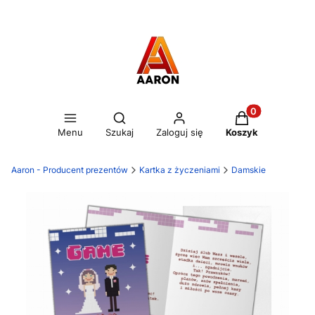
Otwórz wyszukiwarkę
Produkty w kos
Menu
Szukaj
Zaloguj się
Koszyk
Aaron - Producent prezentów
Kartka z życzeniami
Damskie