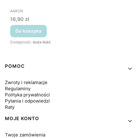
PRODUCENT
AARON
Cena
16,90 zł
Do koszyka
Dostępność:
duża ilość
Linki w stopce
POMOC
Zwroty i reklamacje
Regulaminy
Polityka prywatności
Pytania i odpowiedzi
Raty
MOJE KONTO
Twoje zamówienia