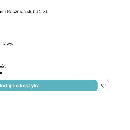
ami Rocznica ślubu 2 XL
stawy.
ść:
ść
Dodaj do koszyka