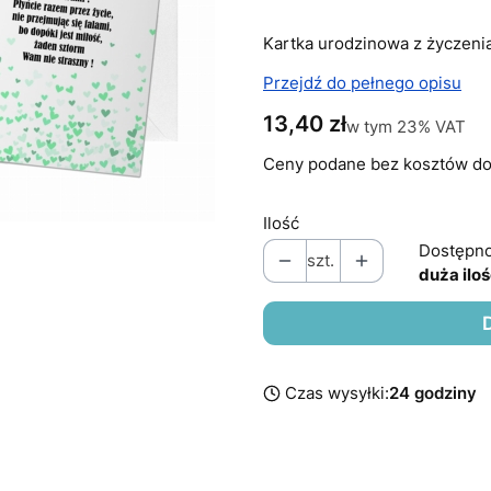
Kartka urodzinowa z życzeni
Przejdź do pełnego opisu
Cena
13,40 zł
w tym 23% VAT
w tym
23%
VAT
Ceny podane bez kosztów do
Ilość
Dostępno
szt.
duża ilo
Czas wysyłki:
24 godziny