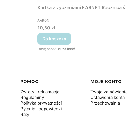
Kartka z życzeniami KARNET Rocznica śl
PRODUCENT
AARON
Cena
10,30 zł
Do koszyka
Dostępność:
duża ilość
Linki w stopce
POMOC
MOJE KONTO
Zwroty i reklamacje
Twoje zamówieni
Regulaminy
Ustawienia konta
Polityka prywatności
Przechowalnia
Pytania i odpowiedzi
Raty