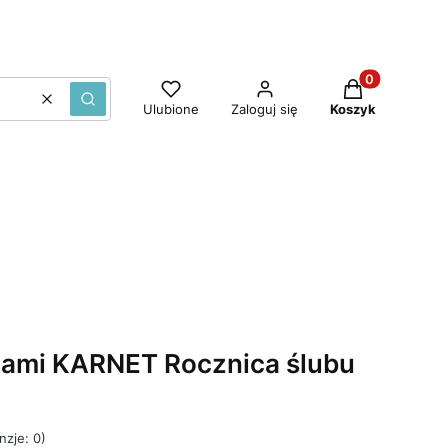
Produkty w ko
Wyczyść
Szukaj
Ulubione
Zaloguj się
Koszyk
iami KARNET Rocznica ślubu
nzje: 0)