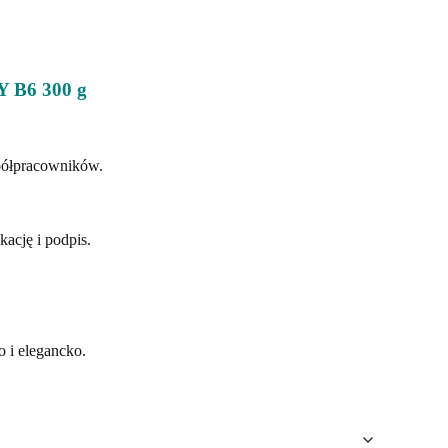
B6 300 g
spółpracowników.
.
ację i podpis.
o i elegancko.