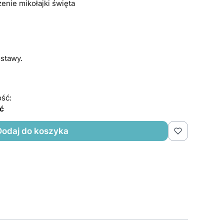
enie mikołajki święta
stawy.
ść:
ść
Dodaj do koszyka