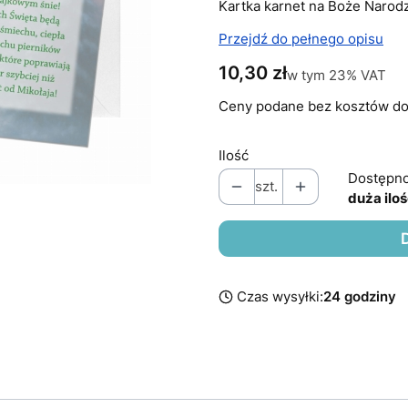
Kartka karnet na Boże Narodz
Przejdź do pełnego opisu
Cena
10,30 zł
w tym 23% VAT
w tym
23%
VAT
Ceny podane bez kosztów do
Ilość
Dostępno
szt.
duża ilo
Czas wysyłki:
24 godziny