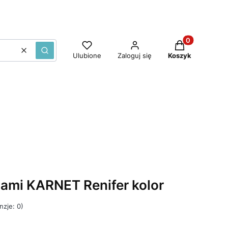
Produkty w ko
Wyczyść
Szukaj
Ulubione
Zaloguj się
Koszyk
iami KARNET Renifer kolor
nzje: 0)