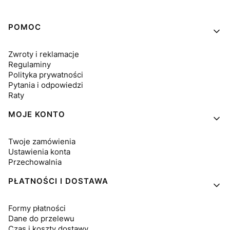
Linki w stopce
POMOC
Zwroty i reklamacje
Regulaminy
Polityka prywatności
Pytania i odpowiedzi
Raty
MOJE KONTO
Twoje zamówienia
Ustawienia konta
Przechowalnia
PŁATNOŚCI I DOSTAWA
Formy płatności
Dane do przelewu
Czas i koszty dostawy