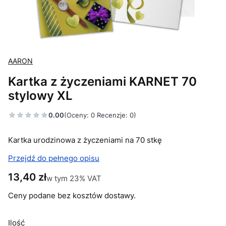
AARON
Kartka z życzeniami KARNET 70
stylowy XL
0.00
(Oceny: 0 Recenzje: 0)
Kartka urodzinowa z życzeniami na 70 stkę
Przejdź do pełnego opisu
Cena
13,40 zł
w tym 23% VAT
w tym
23%
VAT
Ceny podane bez kosztów dostawy.
Ilość