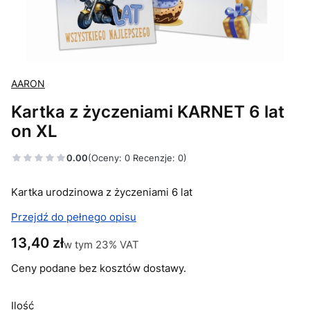
AARON
Kartka z życzeniami KARNET 6 lat
on XL
0.00
(Oceny: 0 Recenzje: 0)
Kartka urodzinowa z życzeniami 6 lat
Przejdź do pełnego opisu
Cena
13,40 zł
w tym 23% VAT
w tym
23%
VAT
Ceny podane bez kosztów dostawy.
Ilość