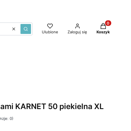
Produkty w ko
Wyczyść
Szukaj
Ulubione
Zaloguj się
Koszyk
iami KARNET 50 piekielna XL
nzje: 0)