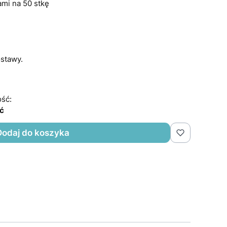
ami na 50 stkę
stawy.
ść:
ść
Dodaj do koszyka