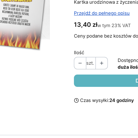
Kartka urodzinowa z życzeni
Przejdź do pełnego opisu
Cena
13,40 zł
w tym 23% VAT
w tym
23%
VAT
Ceny podane bez kosztów do
Ilość
Dostępno
szt.
duża ilo
Czas wysyłki:
24 godziny