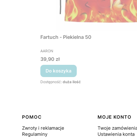
Fartuch - Piekielna 50
PRODUCENT
AARON
Cena
39,90 zł
Do koszyka
Dostępność:
duża ilość
Linki w stopce
POMOC
MOJE KONTO
Zwroty i reklamacje
Twoje zamówieni
Regulaminy
Ustawienia konta