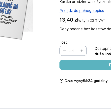
Kartka urodzinowa z życzeni
Przejdź do pełnego opisu
Cena
13,40 zł
w tym 23% VAT
w tym
23%
VAT
Ceny podane bez kosztów do
Ilość
Dostępno
szt.
duża ilo
Czas wysyłki:
24 godziny