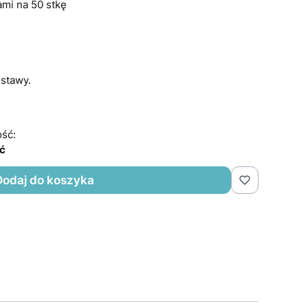
ami na 50 stkę
stawy.
ść:
ść
Dodaj do koszyka