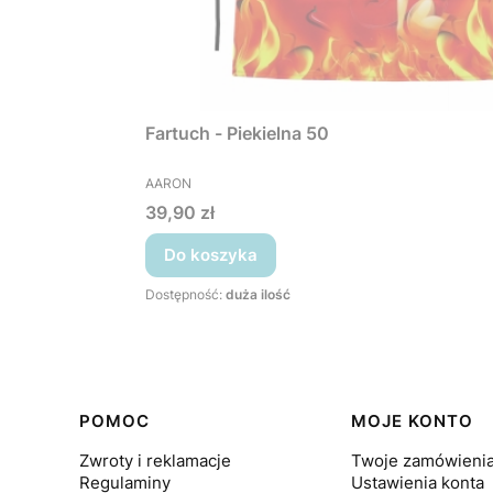
Fartuch - Piekielna 50
PRODUCENT
AARON
Cena
39,90 zł
Do koszyka
Dostępność:
duża ilość
Linki w stopce
POMOC
MOJE KONTO
Zwroty i reklamacje
Twoje zamówieni
Regulaminy
Ustawienia konta