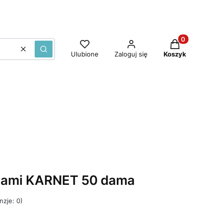
Produkty w ko
Wyczyść
Szukaj
Ulubione
Zaloguj się
Koszyk
niami KARNET 50 dama
nzje: 0)