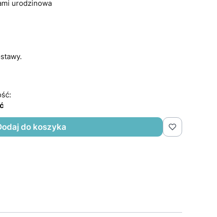
ami urodzinowa
stawy.
ść:
ść
Dodaj do koszyka