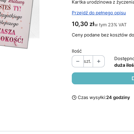
Kartka urodzinowa z życzeni
Przejdź do pełnego opisu
Cena
10,30 zł
w tym 23% VAT
w tym
23%
VAT
Ceny podane bez kosztów do
Ilość
Dostępno
szt.
duża ilo
Czas wysyłki:
24 godziny