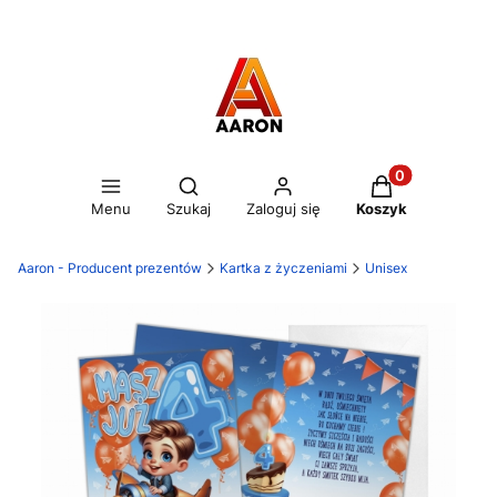
Otwórz wyszukiwarkę
Produkty w kos
Menu
Szukaj
Zaloguj się
Koszyk
Aaron - Producent prezentów
Kartka z życzeniami
Unisex