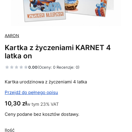
AARON
Kartka z życzeniami KARNET 4
latka on
0.00
(Oceny: 0 Recenzje: 0)
Kartka urodzinowa z życzeniami 4 latka
Przejdź do pełnego opisu
Cena
10,30 zł
w tym 23% VAT
w tym
23%
VAT
Ceny podane bez kosztów dostawy.
Ilość