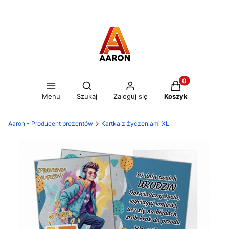
Otwórz wyszukiwarkę
Produkty w kos
Menu
Szukaj
Zaloguj się
Koszyk
Aaron - Producent prezentów
Kartka z życzeniami XL