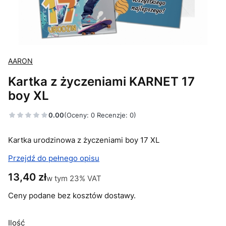
AARON
Kartka z życzeniami KARNET 17
boy XL
0.00
(Oceny: 0 Recenzje: 0)
Kartka urodzinowa z życzeniami boy 17 XL
Przejdź do pełnego opisu
Cena
13,40 zł
w tym 23% VAT
w tym
23%
VAT
Ceny podane bez kosztów dostawy.
Ilość