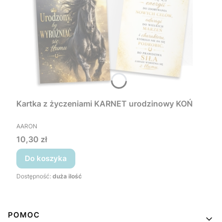
Kartka z życzeniami KARNET urodzinowy KOŃ
PRODUCENT
AARON
Cena
10,30 zł
Do koszyka
Dostępność:
duża ilość
Linki w stopce
POMOC