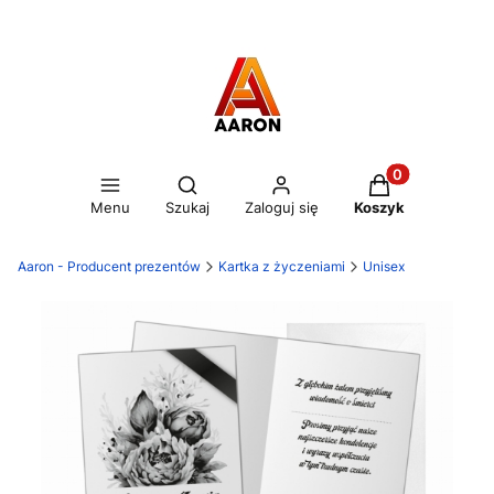
Otwórz wyszukiwarkę
Produkty w kos
Menu
Szukaj
Zaloguj się
Koszyk
Aaron - Producent prezentów
Kartka z życzeniami
Unisex