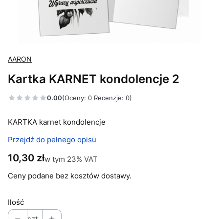
AARON
Kartka KARNET kondolencje 2
0.00
(Oceny: 0 Recenzje: 0)
KARTKA karnet kondolencje
Przejdź do pełnego opisu
Cena
10,30 zł
w tym 23% VAT
w tym
23%
VAT
Ceny podane bez kosztów dostawy.
Ilość
szt.