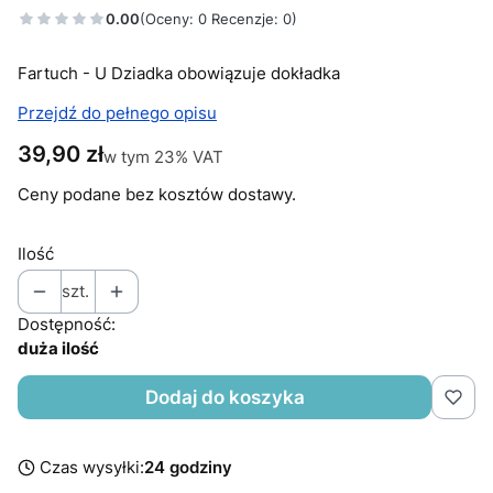
0.00
(Oceny: 0 Recenzje: 0)
Fartuch - U Dziadka obowiązuje dokładka
Przejdź do pełnego opisu
Cena
39,90 zł
w tym 23% VAT
w tym
23%
VAT
Ceny podane bez kosztów dostawy.
Ilość
szt.
Dostępność:
duża ilość
Dodaj do koszyka
Czas wysyłki:
24 godziny