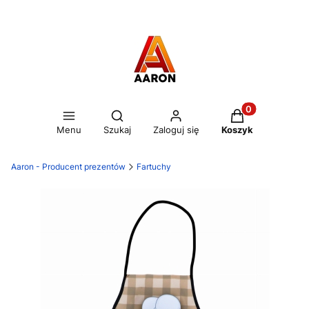
Otwórz wyszukiwarkę
Produkty w kos
Menu
Szukaj
Zaloguj się
Koszyk
Aaron - Producent prezentów
Fartuchy