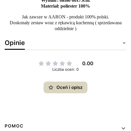
Wymiar: około 60x75cm.
Materiał: poliester 100%
Jak zawsze w AARON - produkt 100% polski.
Doskonały zestaw wraz z rękawicą kuchenną ( sprzedawana
oddzielnie )
Opinie
0.00
Liczba ocen: 0
Oceń i opisz
Linki w stopce
POMOC