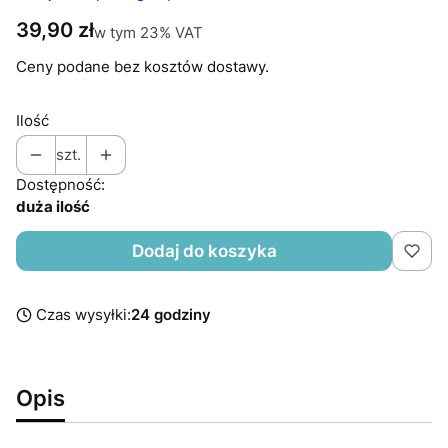
Cena
39,90 zł
w tym 23% VAT
w tym
23%
VAT
Ceny podane bez kosztów dostawy.
Ilość
szt.
Dostępność:
duża ilość
Dodaj do koszyka
Czas wysyłki:
24 godziny
Opis