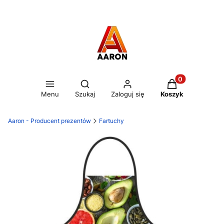
Otwórz wyszukiwarkę
Produkty w kos
Menu
Szukaj
Zaloguj się
Koszyk
Aaron - Producent prezentów
Fartuchy