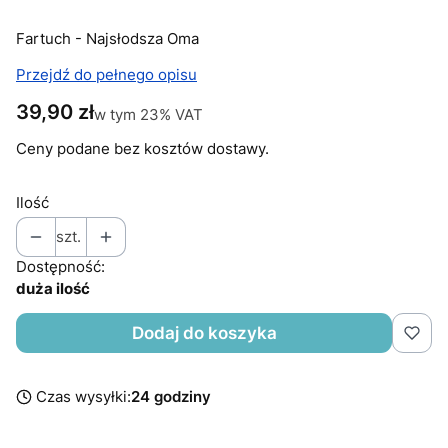
Fartuch - Najsłodsza Oma
Przejdź do pełnego opisu
Cena
39,90 zł
w tym 23% VAT
w tym
23%
VAT
Ceny podane bez kosztów dostawy.
Ilość
szt.
Dostępność:
duża ilość
Dodaj do koszyka
Czas wysyłki:
24 godziny