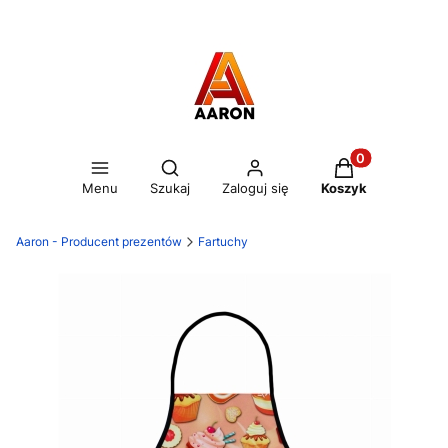
Otwórz wyszukiwarkę
Produkty w kos
Menu
Szukaj
Zaloguj się
Koszyk
Aaron - Producent prezentów
Fartuchy