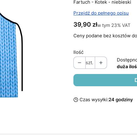
Fartuch - Kotek - niebieski
Przejdź do pełnego opisu
Cena
39,90 zł
w tym 23% VAT
w tym
23%
VAT
Ceny podane bez kosztów do
Ilość
Dostępno
szt.
duża ilo
Czas wysyłki:
24 godziny