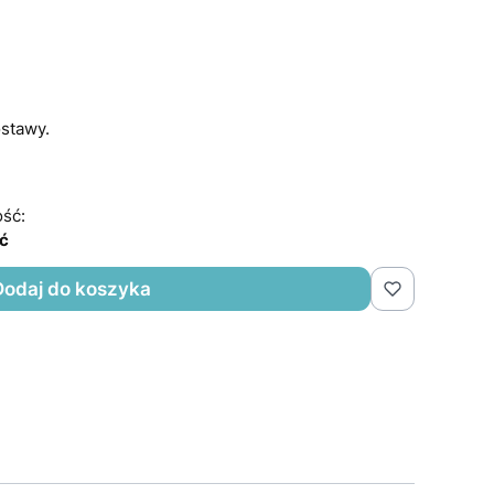
stawy.
ść:
ść
Dodaj do koszyka