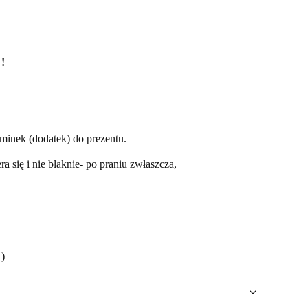
!
ominek (dodatek) do prezentu.
a się i nie blaknie- po praniu zwłaszcza,
)