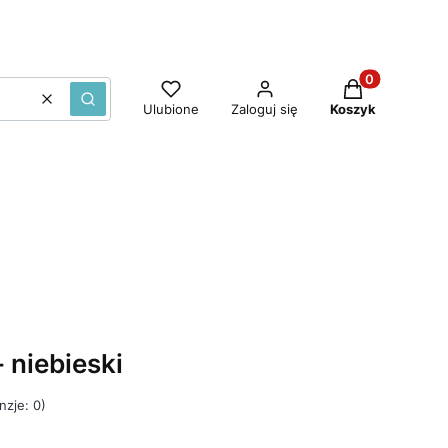
Produkty w ko
Wyczyść
Szukaj
Ulubione
Zaloguj się
Koszyk
- niebieski
nzje: 0)