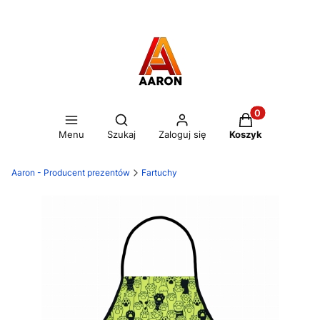
Otwórz wyszukiwarkę
Produkty w kos
Menu
Szukaj
Zaloguj się
Koszyk
Aaron - Producent prezentów
Fartuchy