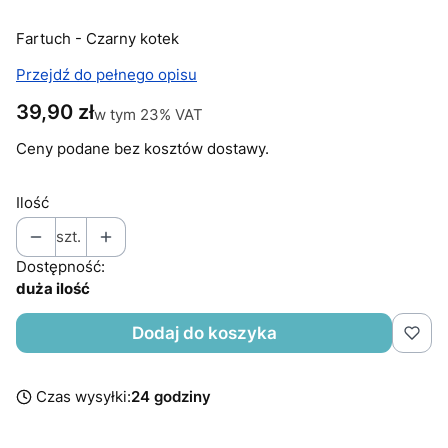
Fartuch - Czarny kotek
Przejdź do pełnego opisu
Cena
39,90 zł
w tym 23% VAT
w tym
23%
VAT
Ceny podane bez kosztów dostawy.
Ilość
szt.
Dostępność:
duża ilość
Dodaj do koszyka
Czas wysyłki:
24 godziny