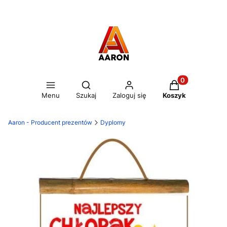
Otwórz wyszukiwarkę
Produkty w kos
Menu
Szukaj
Zaloguj się
Koszyk
Aaron - Producent prezentów
Dyplomy