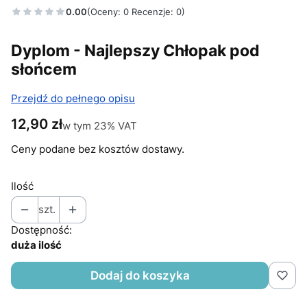
0.00
(Oceny: 0 Recenzje: 0)
Dyplom - Najlepszy Chłopak pod
słońcem
Przejdź do pełnego opisu
Cena
12,90 zł
w tym 23% VAT
w tym
23%
VAT
Ceny podane bez kosztów dostawy.
Ilość
szt.
Dostępność:
duża ilość
Dodaj do koszyka