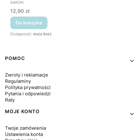
PRODUCENT
AARON
Cena
12,90 zł
Do koszyka
Dostępność:
duża ilość
Linki w stopce
POMOC
Zwroty i reklamacje
Regulaminy
Polityka prywatności
Pytania i odpowiedzi
Raty
MOJE KONTO
Twoje zamówienia
Ustawienia konta