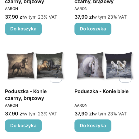
czarny, brązowy
czarny, brązowy
PRODUCENT
PRODUCENT
AARON
AARON
Cena brutto
Cena brutto
w tym %s VAT
w tym %s VAT
37,90 zł
37,90 zł
w tym
23%
VAT
w tym
23%
VAT
Do koszyka
Do koszyka
Poduszka - Konie
Poduszka - Konie białe
czarny, brązowy
PRODUCENT
PRODUCENT
AARON
AARON
Cena brutto
Cena brutto
w tym %s VAT
w tym %s VAT
37,90 zł
37,90 zł
w tym
23%
VAT
w tym
23%
VAT
Do koszyka
Do koszyka