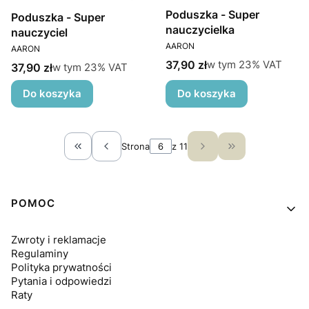
Poduszka - Super
Poduszka - Super
nauczycielka
nauczyciel
PRODUCENT
PRODUCENT
AARON
AARON
Cena brutto
w tym %s VAT
37,90 zł
w tym
23%
VAT
Cena brutto
w tym %s VAT
37,90 zł
w tym
23%
VAT
Do koszyka
Do koszyka
Strona
z 11
Wróć do pierwszej strony z produktami
Przejdź do osta
Linki w stopce
POMOC
Zwroty i reklamacje
Regulaminy
Polityka prywatności
Pytania i odpowiedzi
Raty