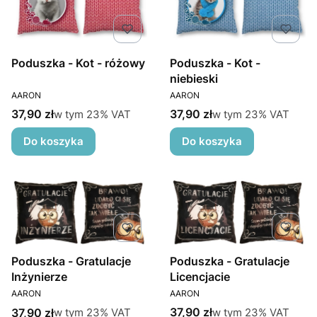
Poduszka - Kot - różowy
Poduszka - Kot -
niebieski
PRODUCENT
PRODUCENT
AARON
AARON
Cena brutto
Cena brutto
w tym %s VAT
w tym %s VAT
37,90 zł
37,90 zł
w tym
23%
VAT
w tym
23%
VAT
Do koszyka
Do koszyka
Poduszka - Gratulacje
Poduszka - Gratulacje
Licencjacie
Inżynierze
PRODUCENT
PRODUCENT
AARON
AARON
Cena brutto
Cena brutto
w tym %s VAT
w tym %s VAT
37,90 zł
37,90 zł
w tym
23%
VAT
w tym
23%
VAT