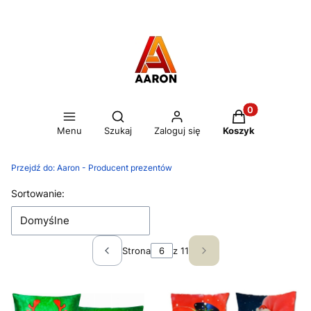
Otwórz wyszukiwarkę
Produkty w kos
Menu
Szukaj
Zaloguj się
Koszyk
Przejdź do:
Aaron - Producent prezentów
Lista produktów
Sortowanie:
Domyślne
Strona
z 11
Poprzednie produkty
Następne produkty