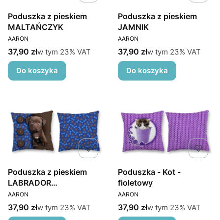
Poduszka z pieskiem
Poduszka z pieskiem
MALTAŃCZYK
JAMNIK
PRODUCENT
PRODUCENT
AARON
AARON
Cena brutto
Cena brutto
w tym %s VAT
w tym %s VAT
37,90 zł
37,90 zł
w tym
23%
VAT
w tym
23%
VAT
Do koszyka
Do koszyka
Poduszka z pieskiem
Poduszka - Kot -
LABRADOR
fioletowy
PRODUCENT
PRODUCENT
CZEKOLADOWY
AARON
AARON
Cena brutto
Cena brutto
w tym %s VAT
w tym %s VAT
37,90 zł
37,90 zł
w tym
23%
VAT
w tym
23%
VAT