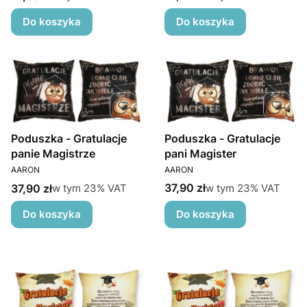
Do koszyka
Do koszyka
Poduszka - Gratulacje
Poduszka - Gratulacje
pani Magister
panie Magistrze
PRODUCENT
PRODUCENT
AARON
AARON
Cena brutto
Cena brutto
w tym %s VAT
w tym %s VAT
37,90 zł
37,90 zł
w tym
23%
VAT
w tym
23%
VAT
Do koszyka
Do koszyka