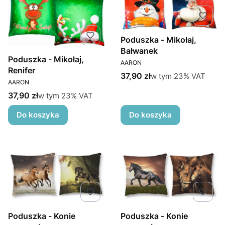
Poduszka - Mikołaj,
Bałwanek
Poduszka - Mikołaj,
PRODUCENT
AARON
Renifer
Cena brutto
w tym %s VAT
37,90 zł
w tym
23%
VAT
PRODUCENT
AARON
Cena brutto
w tym %s VAT
37,90 zł
w tym
23%
VAT
Do koszyka
Do koszyka
Poduszka - Konie
Poduszka - Konie