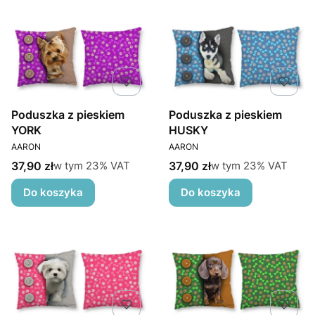
Poduszka z pieskiem
Poduszka z pieskiem
YORK
HUSKY
PRODUCENT
PRODUCENT
AARON
AARON
Cena brutto
Cena brutto
w tym %s VAT
w tym %s VAT
37,90 zł
37,90 zł
w tym
23%
VAT
w tym
23%
VAT
Do koszyka
Do koszyka