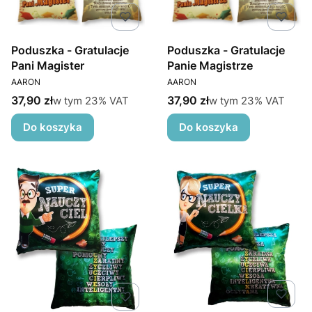
Poduszka - Gratulacje
Poduszka - Gratulacje
Pani Magister
Panie Magistrze
PRODUCENT
PRODUCENT
AARON
AARON
Cena brutto
Cena brutto
w tym %s VAT
w tym %s VAT
37,90 zł
37,90 zł
w tym
23%
VAT
w tym
23%
VAT
Do koszyka
Do koszyka