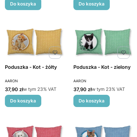
Do koszyka
Do koszyka
Poduszka - Kot - żółty
Poduszka - Kot - zielony
PRODUCENT
PRODUCENT
AARON
AARON
Cena brutto
Cena brutto
w tym %s VAT
w tym %s VAT
37,90 zł
37,90 zł
w tym
23%
VAT
w tym
23%
VAT
Do koszyka
Do koszyka