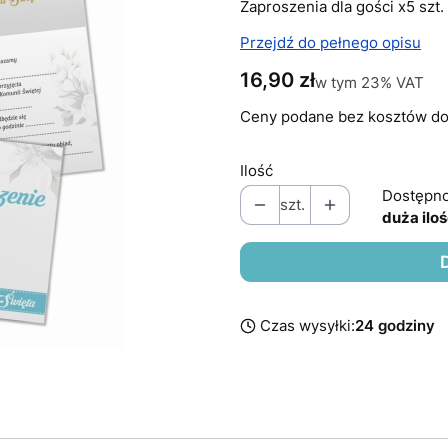
Zaproszenia dla gości x5 szt.
Przejdź do pełnego opisu
Cena
16,90 zł
w tym 23% VAT
w tym
23%
VAT
Ceny podane bez kosztów do
Ilość
Dostępno
szt.
duża ilo
Czas wysyłki:
24 godziny