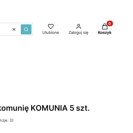
Produkty w ko
Wyczyść
Szukaj
Ulubione
Zaloguj się
Koszyk
komunię KOMUNIA 5 szt.
nzje: 0)