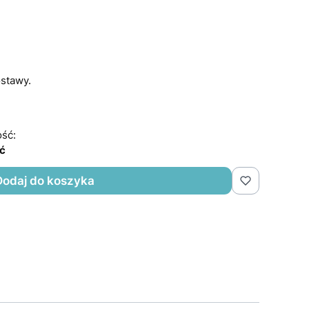
stawy.
ść:
ść
Dodaj do koszyka